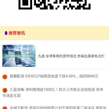
推荐资讯
九鼎 全球客商扫货华强北 外籍志愿者有点忙
​展鹏配资 5月9日沪锡期货收盘下跌0.43%，报259540元
1
​汇盈策略 净利预增超1000亿！四大上市险企业绩报喜 资本
2
市场是主因
​金铺子配资 美国总统特朗普计划于周四签署三项决议 废除加
3