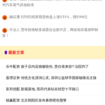
州汽车尾气排放标准
​融证通 5月9日纸浆期货收盘上涨0.51%，报5164元
4
​牛达人 贾玲惊艳蜕变成普拉达新代言，网友惊叹瘦身即财
5
富！
最新文章
乐牛配资 孩子店内逗猫被咬伤, 责任谁来担? 法院判了
嘉理证券 传统文化浸润心灵, 深圳公益研学团探秘衡岳文脉
富邦优配 新规落地, 医药代表站在转型十字路口
稳赢配资 北京朝阳区发布暴雨橙色预警