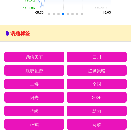
话题标签
鼎信天下
四川
展鹏配资
红盘策略
上海
全国
阳光
2026
持续
助力
正式
诗歌