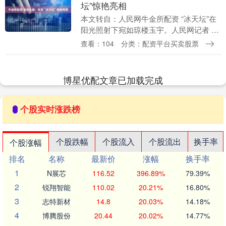
坛”惊艳亮相
本文转自：人民网牛金所配资 “冰天坛”在
阳光照射下宛如琼楼玉宇。人民网记者 李
洋摄 人民网长春1月8日电 （记者李洋）7
查看：104
分类：配资平台买卖股票
日，以“盛世中华”为主题的大型冰雕“冰
天....
博星优配文章已加载完成
个股实时涨跌榜
个股跌幅
个股流入
个股流出
换手率
个股涨幅
排名
名称
最新价
涨幅
换手率
1
N展芯
116.52
396.89%
79.39%
2
锐翔智能
110.02
20.21%
16.80%
3
志特新材
14.8
20.03%
14.18%
4
博腾股份
20.44
20.02%
14.77%