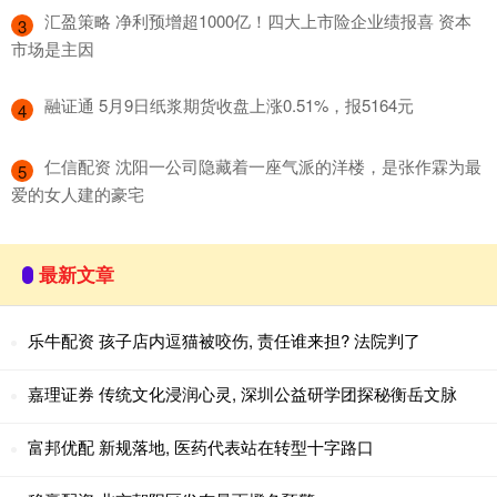
​汇盈策略 净利预增超1000亿！四大上市险企业绩报喜 资本
3
市场是主因
​融证通 5月9日纸浆期货收盘上涨0.51%，报5164元
4
​仁信配资 沈阳一公司隐藏着一座气派的洋楼，是张作霖为最
5
爱的女人建的豪宅
最新文章
乐牛配资 孩子店内逗猫被咬伤, 责任谁来担? 法院判了
嘉理证券 传统文化浸润心灵, 深圳公益研学团探秘衡岳文脉
富邦优配 新规落地, 医药代表站在转型十字路口