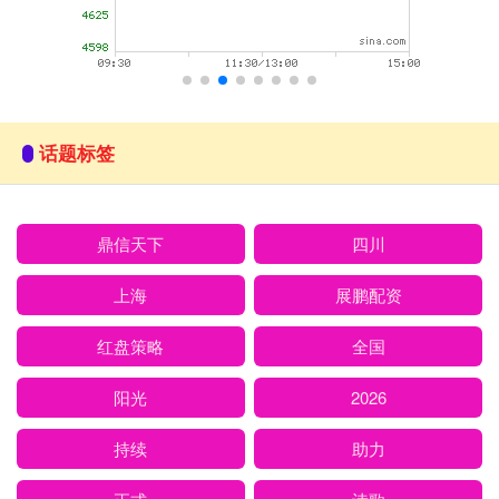
话题标签
鼎信天下
四川
上海
展鹏配资
红盘策略
全国
阳光
2026
持续
助力