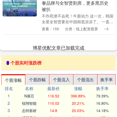
奢品牌与全智贤割席，更多黑历史
被扒
不作死便不会死！牛股动力 这一次，韩国
女星全智贤要在中国彻底凉凉了。 一直以
来，全智贤凭借《我的野蛮女友》《来自
查看：155
分类：线上配资股票
星星的你》等影视剧在中国圈粉无数，深
受中国观众喜....
博星优配文章已加载完成
个股实时涨跌榜
个股跌幅
个股流入
个股流出
换手率
个股涨幅
排名
名称
最新价
涨幅
换手率
1
N展芯
116.52
396.89%
79.39%
2
锐翔智能
110.02
20.21%
16.80%
3
志特新材
14.8
20.03%
14.18%