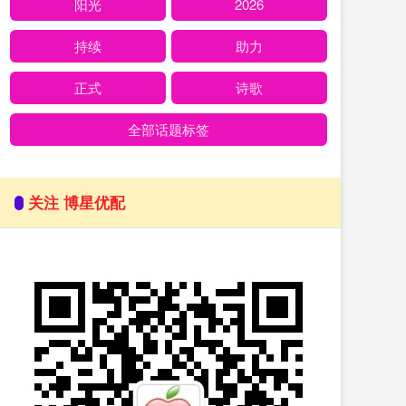
阳光
2026
持续
助力
正式
诗歌
全部话题标签
关注 博星优配