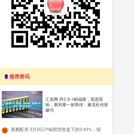
推荐资讯
汇发网 拜仁5-1帕福斯，凯恩双
响，奥利塞一射两传，雅克松传射
建功
​展鹏配资 5月9日沪锡期货收盘下跌0.43%，报
1