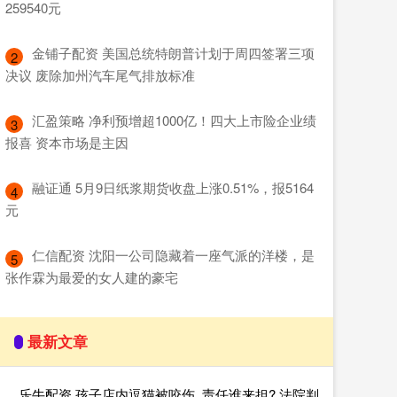
259540元
​金铺子配资 美国总统特朗普计划于周四签署三项
2
决议 废除加州汽车尾气排放标准
​汇盈策略 净利预增超1000亿！四大上市险企业绩
3
报喜 资本市场是主因
​融证通 5月9日纸浆期货收盘上涨0.51%，报5164
4
元
​仁信配资 沈阳一公司隐藏着一座气派的洋楼，是
5
张作霖为最爱的女人建的豪宅
最新文章
乐牛配资 孩子店内逗猫被咬伤, 责任谁来担? 法院判