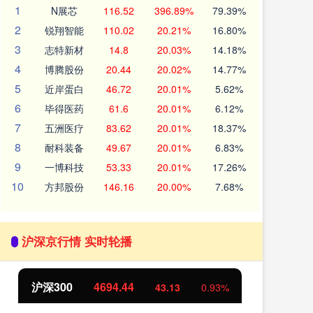
1
N展芯
116.52
396.89%
79.39%
2
锐翔智能
110.02
20.21%
16.80%
3
志特新材
14.8
20.03%
14.18%
4
博腾股份
20.44
20.02%
14.77%
5
近岸蛋白
46.72
20.01%
5.62%
6
毕得医药
61.6
20.01%
6.12%
7
五洲医疗
83.62
20.01%
18.37%
8
耐科装备
49.67
20.01%
6.83%
9
一博科技
53.33
20.01%
17.26%
10
方邦股份
146.16
20.00%
7.68%
沪深京行情 实时轮播
北证50
1134.24
创
11.37
1.01%