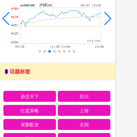
话题标签
鼎信天下
四川
红盘策略
上海
展鹏配资
全国