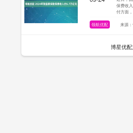
保费收入
付方面，20
领航优配
来源：
博星优配
深证成指
14311.01
.68
1.02%
200.89
1