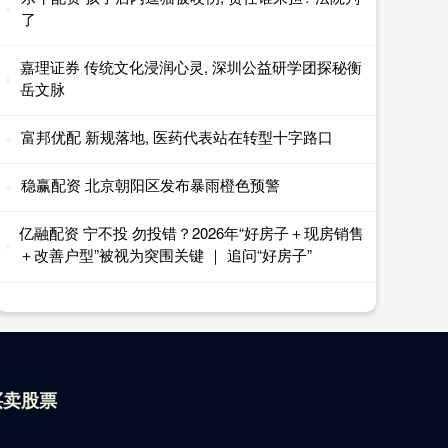
了
嘉理证券 传统文化浸润心灵, 深圳公益研学团探秘衡
岳文脉
富邦优配 新规落地, 医药代表站在转型十字路口
稳赢配资 北京朝阳区发布暴雨橙色预警
亿融配资 宁不投 勿投错？2026年“好房子＋现房销售
＋改善户型”被视为突围关键 ｜ 追问“好房子”
买卖股票