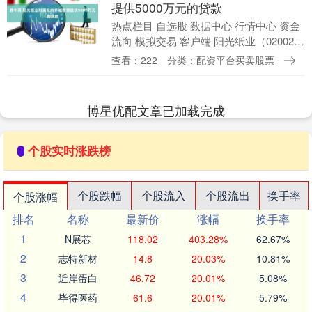
提供5000万元的贷款
热点栏目 自选股 数据中心 行情中心 资金
流向 模拟交易 客户端 阳光纸业（02002）
公布，于2025年11月18日，世纪阳光（公
查看：222
分类：配资平台买卖股票
司的附属公司，作为委托方及贷....
博星优配文章已加载完成
个股实时涨跌榜
个股跌幅
个股流入
个股流出
换手率
个股涨幅
排名
名称
最新价
涨幅
换手率
1
N展芯
118.02
403.28%
62.67%
2
志特新材
14.8
20.03%
10.81%
3
近岸蛋白
46.72
20.01%
5.08%
4
毕得医药
61.6
20.01%
5.79%