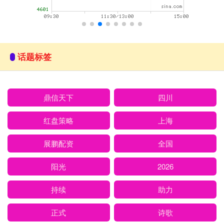
话题标签
鼎信天下
四川
红盘策略
上海
展鹏配资
全国
阳光
2026
持续
助力
正式
诗歌