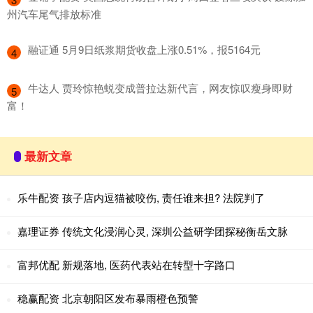
州汽车尾气排放标准
​融证通 5月9日纸浆期货收盘上涨0.51%，报5164元
4
​牛达人 贾玲惊艳蜕变成普拉达新代言，网友惊叹瘦身即财
5
富！
最新文章
乐牛配资 孩子店内逗猫被咬伤, 责任谁来担? 法院判了
嘉理证券 传统文化浸润心灵, 深圳公益研学团探秘衡岳文脉
富邦优配 新规落地, 医药代表站在转型十字路口
稳赢配资 北京朝阳区发布暴雨橙色预警