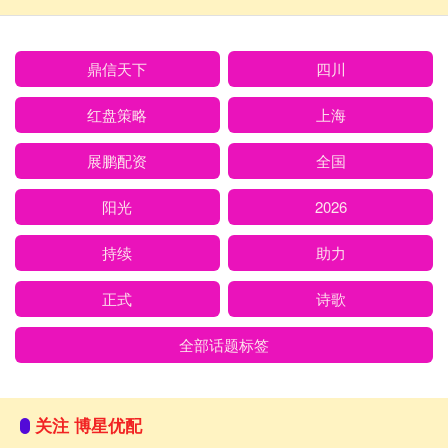
鼎信天下
四川
红盘策略
上海
展鹏配资
全国
阳光
2026
持续
助力
正式
诗歌
全部话题标签
关注 博星优配