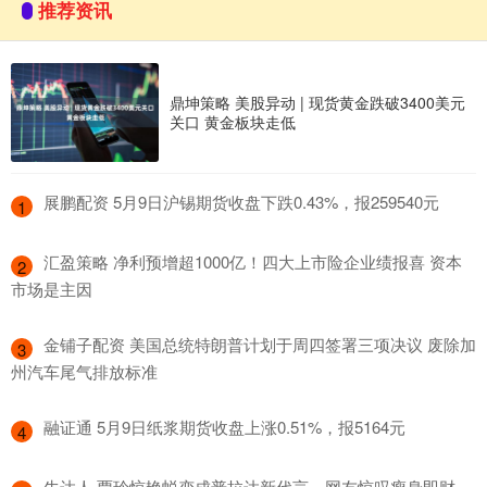
推荐资讯
鼎坤策略 美股异动 | 现货黄金跌破3400美元
关口 黄金板块走低
​展鹏配资 5月9日沪锡期货收盘下跌0.43%，报259540元
1
​汇盈策略 净利预增超1000亿！四大上市险企业绩报喜 资本
2
市场是主因
​金铺子配资 美国总统特朗普计划于周四签署三项决议 废除加
3
州汽车尾气排放标准
​融证通 5月9日纸浆期货收盘上涨0.51%，报5164元
4
​牛达人 贾玲惊艳蜕变成普拉达新代言，网友惊叹瘦身即财