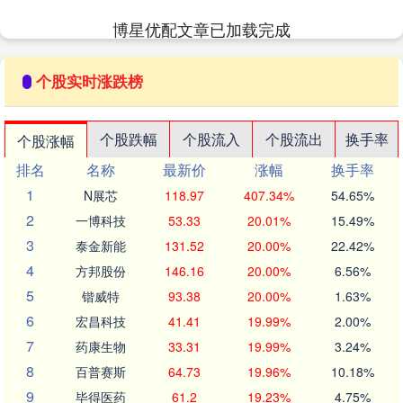
博星优配文章已加载完成
个股实时涨跌榜
个股跌幅
个股流入
个股流出
换手率
个股涨幅
排名
名称
最新价
涨幅
换手率
1
N展芯
118.97
407.34%
54.65%
2
一博科技
53.33
20.01%
15.49%
3
泰金新能
131.52
20.00%
22.42%
4
方邦股份
146.16
20.00%
6.56%
5
锴威特
93.38
20.00%
1.63%
6
宏昌科技
41.41
19.99%
2.00%
7
药康生物
33.31
19.99%
3.24%
8
百普赛斯
64.73
19.96%
10.18%
9
毕得医药
61.2
19.23%
4.75%