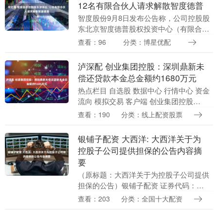
12名有限合伙人请求解散智度德普
智度股份9月8日发布公告称，公司控股股
东北京智度德普股权投资中心（有限合
伙）近日收到北京市顺义区人民法院《应
查看：96
分类：博星优配
诉通知书》，刘莉等12名智度德普有限合
伙人（合计出资....
泸深配 创业集团控股：深圳鼎新未
偿还贷款本金总金额约1680万元
热点栏目 自选股 数据中心 行情中心 资金
流向 模拟交易 客户端 创业集团控股
（02221）发布公告，于2022年12月26
查看：190
分类：线上配资股票
日，本公司间接全资附属公司宜升（天
津....
银铺子配资 大西洋: 大西洋关于为
控股子公司提供担保的公告内容摘
要
（原标题：大西洋关于为控股子公司提供
担保的公告）银铺子配资 证券代码：
600558 证券简称：大西洋 公告编号：临
查看：203
分类：全国十大配资
2025-16号。四川大西洋焊接材料股份有
限....