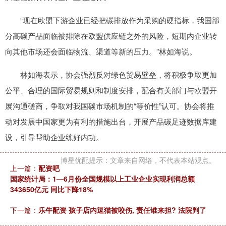
“现在欧盟下游企业已经把碳排放作为采购的硬指标，我国部
分高碳产品面临被排除在欧盟供应链之外的风险，短期内企业转
向其他市场还会面临物流、渠道等新的压力。”林如海说。
林如海表示，协会强烈反对绿色贸易壁垒，将积极争取更加
公平、合理的国际贸易规则和制度安排，配合有关部门与欧盟开
展沟通磋商，争取对我国碳市场机制的“等价性”认可。协会将推
动对发展中国家更为有利的措施出台，开展产品碳足迹数据库建
设，引导帮助企业练好内功。
博星优配提示：文章来自网络，不代表本站观点。
上一篇：
配资吧
国家统计局：1—6月份全国规模以上工业企业实现利润总额
343650亿元 同比下降18%
下一篇：
乐牛配资 孩子店内逗猫被咬伤, 责任谁来担? 法院判了