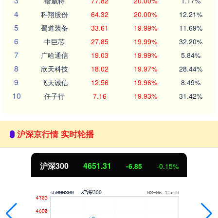
3
锴威特
77.82
20.00%
1.17%
4
科翔股份
64.32
20.00%
12.21%
5
蜀道装备
33.61
19.99%
11.69%
6
中巨芯
27.85
19.99%
32.20%
7
广哈通信
19.03
19.99%
5.84%
8
欣天科技
18.02
19.97%
28.44%
9
飞天诚信
12.56
19.96%
8.49%
10
任子行
7.16
19.93%
31.42%
沪深京行情 实时轮播
北证50
1122.88
%
3.42
0.30%