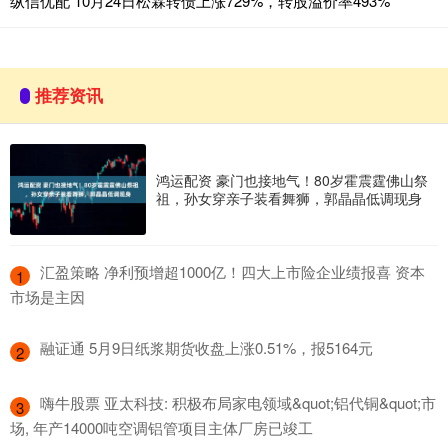
纵信优配 10月24日松霖转债上涨729%，转股溢价率493%
推荐资讯
鸿运配资 豪门也接地气！80岁霍震霆佛山祭
祖，孙女穿亲子装看舞狮，郭晶晶低调现身
​汇盈策略 净利预增超1000亿！四大上市险企业绩报喜 资本
1
市场是主因
​融证通 5月9日纸浆期货收盘上涨0.51%，报5164元
2
​嗨牛股票 亚太科技: 积极布局家电领域&quot;铝代铜&quot;市
3
场, 年产14000吨空调铝管项目主体厂房已竣工