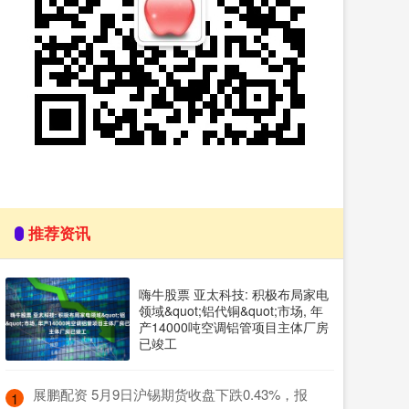
推荐资讯
嗨牛股票 亚太科技: 积极布局家电
领域&quot;铝代铜&quot;市场, 年
产14000吨空调铝管项目主体厂房
已竣工
​展鹏配资 5月9日沪锡期货收盘下跌0.43%，报
1