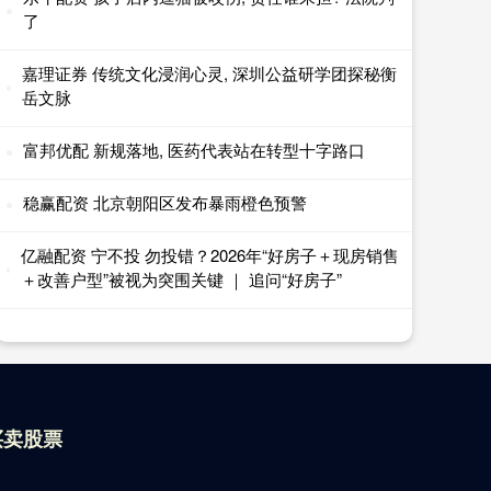
了
嘉理证券 传统文化浸润心灵, 深圳公益研学团探秘衡
岳文脉
富邦优配 新规落地, 医药代表站在转型十字路口
稳赢配资 北京朝阳区发布暴雨橙色预警
亿融配资 宁不投 勿投错？2026年“好房子＋现房销售
＋改善户型”被视为突围关键 ｜ 追问“好房子”
买卖股票