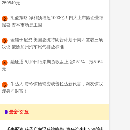
259540元
​汇盈策略 净利预增超1000亿！四大上市险企业绩
2
报喜 资本市场是主因
​金铺子配资 美国总统特朗普计划于周四签署三项
3
决议 废除加州汽车尾气排放标准
​融证通 5月9日纸浆期货收盘上涨0.51%，报5164
4
元
​牛达人 贾玲惊艳蜕变成普拉达新代言，网友惊叹
5
瘦身即财富！
最新文章
乐牛配资 孩子店内逗猫被咬伤, 责任谁来担? 法院判