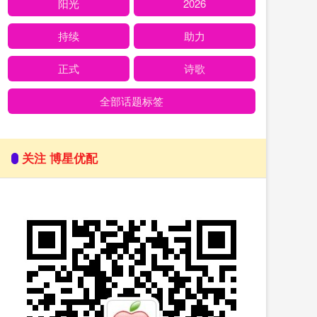
阳光
2026
持续
助力
正式
诗歌
全部话题标签
关注 博星优配