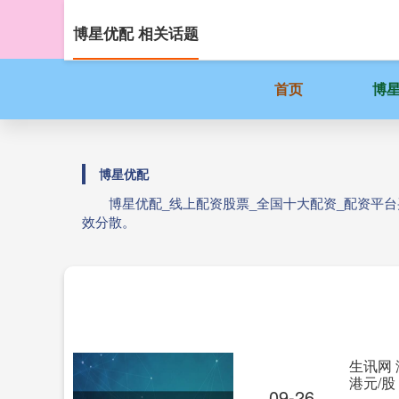
博星优配 相关话题
首页
博
博星优配
博星优配_线上配资股票_全国十大配资_配资平
效分散。
生讯网 
港元/股
09-26