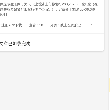
件显示生讯网，海天味业香港上市拟发行263,237,500股H股（视
调整权及超额配股权行使与否而定），定价介于35港元~36.3港
1....
邦速配APP下载
查看：90
分类：线上配资股票
文章已加载完成
沪深300
4651.31
08
-0.24%
-6.85
-0.15