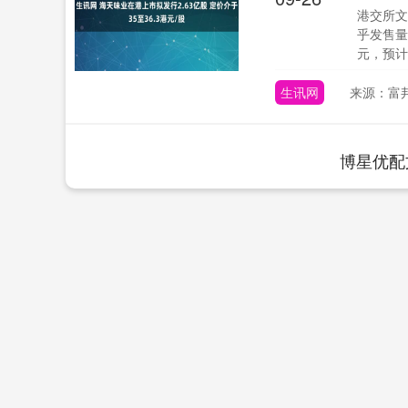
港交所文
乎发售量
元，预计6月
生讯网
来源：富
博星优配
5
深证成指
14110.12
21.92
0.57%
-34.