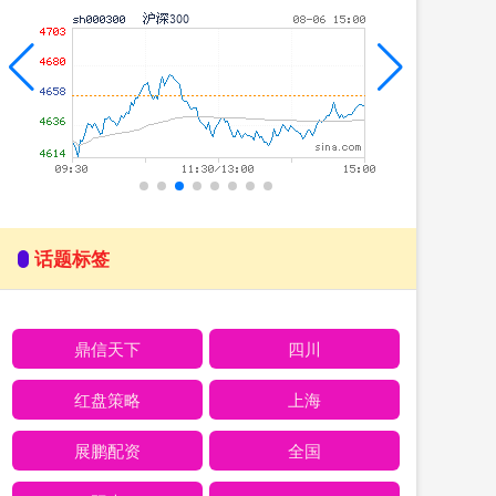
话题标签
鼎信天下
四川
红盘策略
上海
展鹏配资
全国