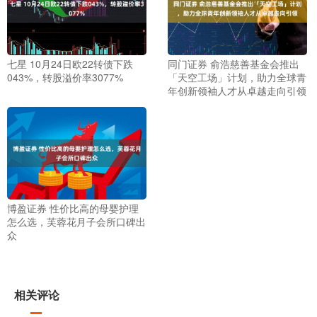
七星 10月24日欧22转债下跌
同门证券 俞浩慈善基金会推出
043%，转股溢价率3077%
「天空工场」计划，助力全球青
年创新领袖人才从卓越走向引领
博盈证券 性价比高的母婴护理
怎么选，芙蓉花月子会所口碑出
众
相关评论