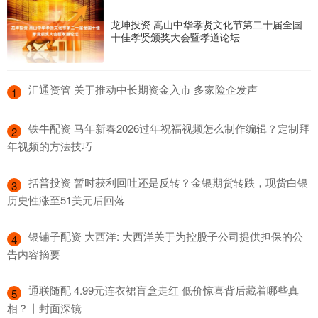
龙坤投资 嵩山中华孝贤文化节第二十届全国
十佳孝贤颁奖大会暨孝道论坛
​汇通资管 关于推动中长期资金入市 多家险企发声
1
​铁牛配资 马年新春2026过年祝福视频怎么制作编辑？定制拜
2
年视频的方法技巧
​括普投资 暂时获利回吐还是反转？金银期货转跌，现货白银
3
历史性涨至51美元后回落
​银铺子配资 大西洋: 大西洋关于为控股子公司提供担保的公
4
告内容摘要
​通联随配 4.99元连衣裙盲盒走红 低价惊喜背后藏着哪些真
5
相？丨封面深镜