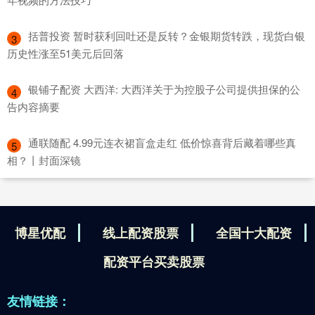
​括普投资 暂时获利回吐还是反转？金银期货转跌，现货白银
3
历史性涨至51美元后回落
​银铺子配资 大西洋: 大西洋关于为控股子公司提供担保的公
4
告内容摘要
​通联随配 4.99元连衣裙盲盒走红 低价惊喜背后藏着哪些真
5
相？丨封面深镜
博星优配
线上配资股票
全国十大配资
配资平台买卖股票
友情链接：