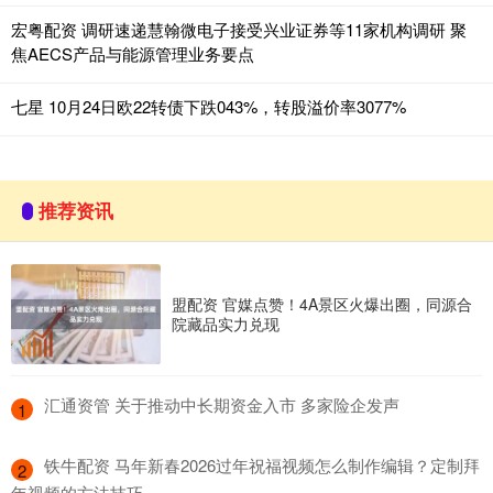
宏粤配资 调研速递慧翰微电子接受兴业证券等11家机构调研 聚
焦AECS产品与能源管理业务要点
七星 10月24日欧22转债下跌043%，转股溢价率3077%
推荐资讯
盟配资 官媒点赞！4A景区火爆出圈，同源合
院藏品实力兑现
​汇通资管 关于推动中长期资金入市 多家险企发声
1
​铁牛配资 马年新春2026过年祝福视频怎么制作编辑？定制拜
2
年视频的方法技巧