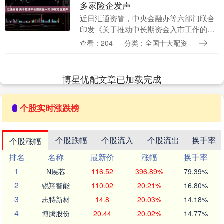
多家险企发声
近日汇通资管，中央金融办等六部门联合
印发《关于推动中长期资金入市工作的实
施方案》。多家保险公司表示，《方案》
查看：204
分类：全国十大配资
提出的一系列举措有助于打通中长期资金
入市卡点堵点，引....
博星优配文章已加载完成
个股实时涨跌榜
个股跌幅
个股流入
个股流出
换手率
个股涨幅
排名
名称
最新价
涨幅
换手率
1
N展芯
116.52
396.89%
79.39%
2
锐翔智能
110.02
20.21%
16.80%
3
志特新材
14.8
20.03%
14.18%
4
博腾股份
20.44
20.02%
14.77%