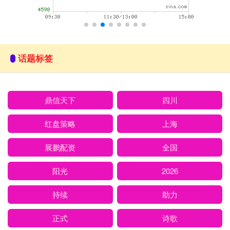
话题标签
鼎信天下
四川
红盘策略
上海
展鹏配资
全国
阳光
2026
持续
助力
正式
诗歌