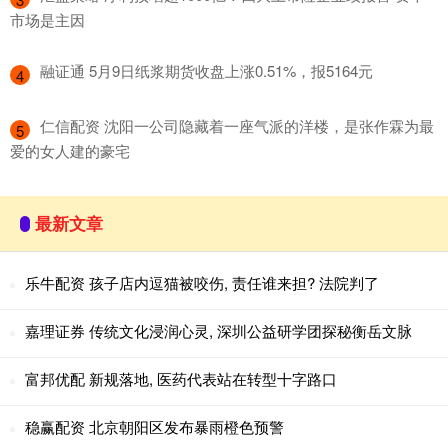
市场是主因
​融证通 5月9日纸浆期货收盘上涨0.51%，报5164元
4
​仁信配资 沈阳一公司隐藏着一座气派的洋楼，是张作霖为最
5
爱的女人建的豪宅
最新文章
乐牛配资 孩子店内逗猫被咬伤, 责任谁来担? 法院判了
嘉理证券 传统文化浸润心灵, 深圳公益研学团探秘衡岳文脉
富邦优配 新规落地, 医药代表站在转型十字路口
稳赢配资 北京朝阳区发布暴雨橙色预警