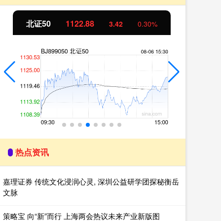
北证50
1122.88
创
3.42
0.30%
热点资讯
嘉理证券 传统文化浸润心灵, 深圳公益研学团探秘衡岳
文脉
策略宝 向“新”而行 上海两会热议未来产业新版图