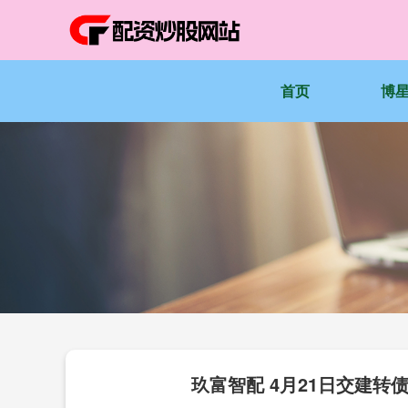
首页
博
玖富智配 4月21日交建转债