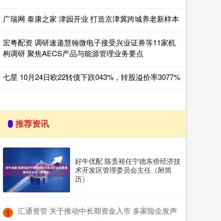
广瑞网 泰康之家 津园开业 打造京津冀跨城养老新样本
宏粤配资 调研速递慧翰微电子接受兴业证券等11家机
构调研 聚焦AECS产品与能源管理业务要点
七星 10月24日欧22转债下跌043%，转股溢价率3077%
推荐资讯
好牛优配 陈贵裕任宁德东侨经济技
术开发区管理委员会主任（附简
历）
​汇通资管 关于推动中长期资金入市 多家险企发声
1