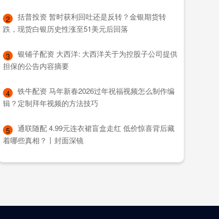
​括普投资 暂时获利回吐还是反转？金银期货转
2
跌，现货白银历史性涨至51美元后回落
​银铺子配资 大西洋: 大西洋关于为控股子公司提供
3
担保的公告内容摘要
​铁牛配资 马年新春2026过年祝福视频怎么制作编
4
辑？定制拜年视频的方法技巧
​通联随配 4.99元连衣裙盲盒走红 低价惊喜背后藏
5
着哪些真相？丨封面深镜