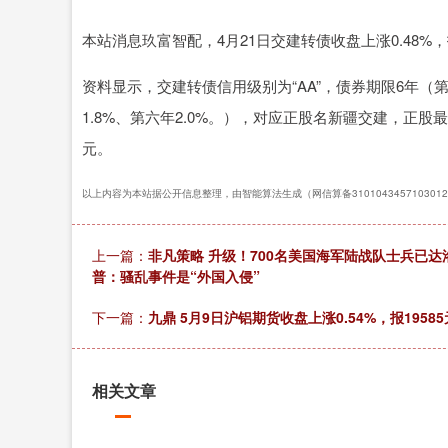
本站消息玖富智配，4月21日交建转债收盘上涨0.48%，报12
深证成指
14110.12
.92
0.57%
-34.08
-0
资料显示，交建转债信用级别为“AA”，债券期限6年（第一年
1.8%、第六年2.0%。），对应正股名新疆交建，正股最新价
元。
以上内容为本站据公开信息整理，由智能算法生成（网信算备310104345710301
上一篇：
非凡策略 升级！700名美国海军陆战队士兵已达
普：骚乱事件是“外国入侵”
下一篇：
九鼎 5月9日沪铝期货收盘上涨0.54%，报19585
相关文章