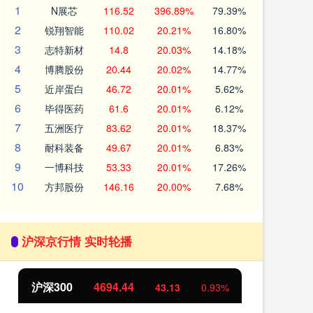
1
N展芯
116.52
396.89%
79.39%
2
锐翔智能
110.02
20.21%
16.80%
3
志特新材
14.8
20.03%
14.18%
4
博腾股份
20.44
20.02%
14.77%
5
近岸蛋白
46.72
20.01%
5.62%
6
毕得医药
61.6
20.01%
6.12%
7
五洲医疗
83.62
20.01%
18.37%
8
耐科装备
49.67
20.01%
6.83%
9
一博科技
53.33
20.01%
17.26%
10
方邦股份
146.16
20.00%
7.68%
沪深京行情 实时轮播
沪深300
4694.44
北证
43.13
0.93%