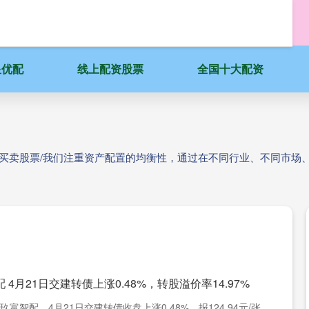
星优配
线上配资股票
全国十大配资
台买卖股票/我们注重资产配置的均衡性，通过在不同行业、不同市场
 4月21日交建转债上涨0.48%，转股溢价率14.97%
玖富智配，4月21日交建转债收盘上涨0.48%，报124.94元/张，