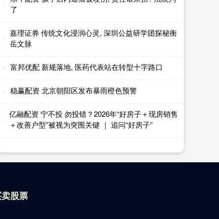
了
嘉理证券 传统文化浸润心灵, 深圳公益研学团探秘衡
岳文脉
富邦优配 新规落地, 医药代表站在转型十字路口
稳赢配资 北京朝阳区发布暴雨橙色预警
亿融配资 宁不投 勿投错？2026年“好房子＋现房销售
＋改善户型”被视为突围关键 ｜ 追问“好房子”
买卖股票