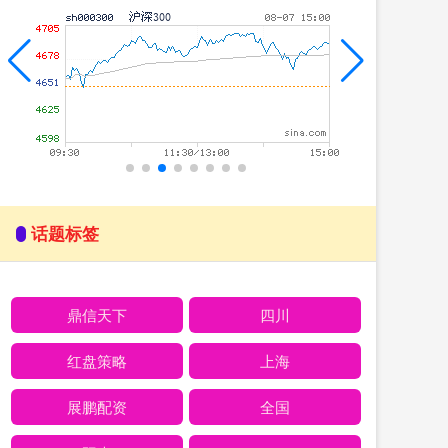
话题标签
鼎信天下
四川
红盘策略
上海
展鹏配资
全国