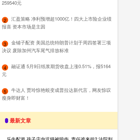
259540元
​汇盈策略 净利预增超1000亿！四大上市险企业绩
2
报喜 资本市场是主因
​金铺子配资 美国总统特朗普计划于周四签署三项
3
决议 废除加州汽车尾气排放标准
​融证通 5月9日纸浆期货收盘上涨0.51%，报5164
4
元
​牛达人 贾玲惊艳蜕变成普拉达新代言，网友惊叹
5
瘦身即财富！
最新文章
乐牛配资 孩子店内逗猫被咬伤, 责任谁来担? 法院判