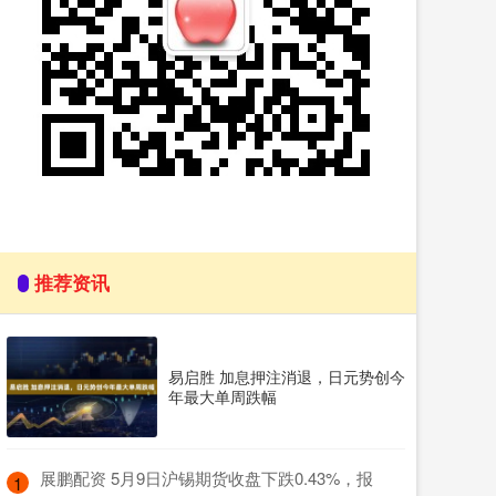
推荐资讯
易启胜 加息押注消退，日元势创今
年最大单周跌幅
​展鹏配资 5月9日沪锡期货收盘下跌0.43%，报
1