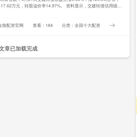
417.62万元，转股溢价率14.97%。 资料显示，交建转债信用级别
金致配资官网
查看：184
分类：全国十大配资
文章已加载完成
深证成指
14311.01
%
200.89
1.42%