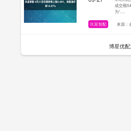
成交额5
为“....
玖富智配
来源：
博星优配
上证指数
3940.04
0
2.13%
39.68
1.02