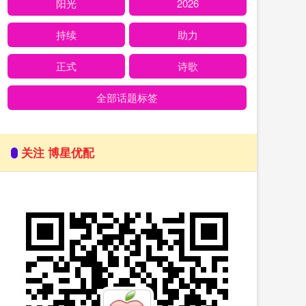
阳光
2026
持续
助力
正式
诗歌
全部话题标签
关注 博星优配