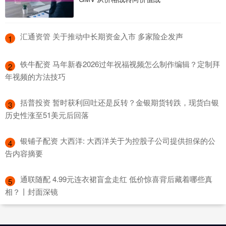
​汇通资管 关于推动中长期资金入市 多家险企发声
1
​铁牛配资 马年新春2026过年祝福视频怎么制作编辑？定制拜
2
年视频的方法技巧
​括普投资 暂时获利回吐还是反转？金银期货转跌，现货白银
3
历史性涨至51美元后回落
​银铺子配资 大西洋: 大西洋关于为控股子公司提供担保的公
4
告内容摘要
​通联随配 4.99元连衣裙盲盒走红 低价惊喜背后藏着哪些真
5
相？丨封面深镜