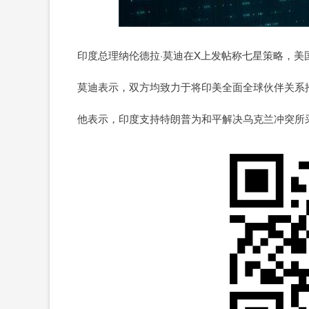
900.35
深证成指
14110.12
21.92
0.57%
印度总理纳伦德拉·莫迪在X上发帖称七星策略，美国
莫迪表示，双方均致力于将印美全面全球伙伴关系
他表示，印度支持特朗普为和平解决乌克兰冲突所