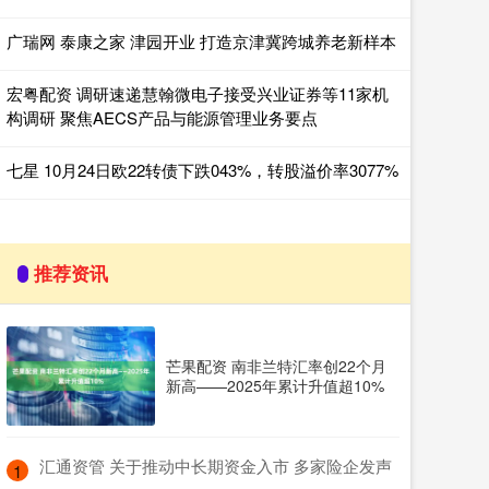
广瑞网 泰康之家 津园开业 打造京津冀跨城养老新样本
宏粤配资 调研速递慧翰微电子接受兴业证券等11家机
构调研 聚焦AECS产品与能源管理业务要点
七星 10月24日欧22转债下跌043%，转股溢价率3077%
推荐资讯
芒果配资 南非兰特汇率创22个月
新高——2025年累计升值超10%
​汇通资管 关于推动中长期资金入市 多家险企发声
1