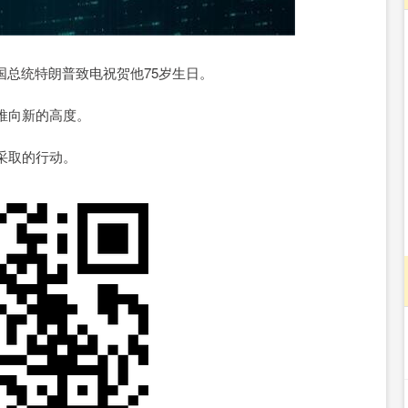
沪深300
4651.31
-34.08
-0.24%
-6.85
总统特朗普致电祝贺他75岁生日。
推向新的高度。
采取的行动。