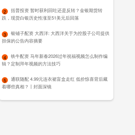
​括普投资 暂时获利回吐还是反转？金银期货转
2
跌，现货白银历史性涨至51美元后回落
​银铺子配资 大西洋: 大西洋关于为控股子公司提供
3
担保的公告内容摘要
​铁牛配资 马年新春2026过年祝福视频怎么制作编
4
辑？定制拜年视频的方法技巧
​通联随配 4.99元连衣裙盲盒走红 低价惊喜背后藏
5
着哪些真相？丨封面深镜