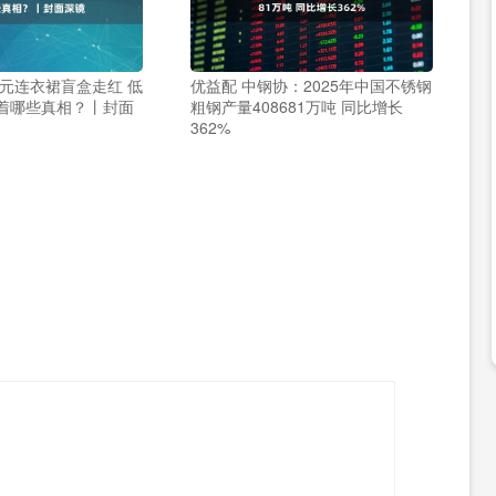
99元连衣裙盲盒走红 低
优益配 中钢协：2025年中国不锈钢
着哪些真相？丨封面
粗钢产量408681万吨 同比增长
362%