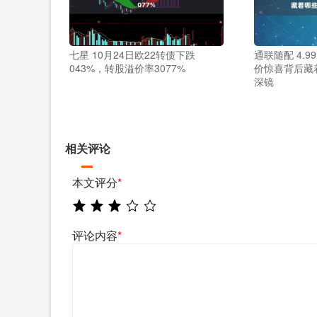
七星 10月24日欧22转债下跌
通联随配 4.
043%，转股溢价率3077%
价惊喜背后藏
深镜
相关评论
本文评分
*
评论内容
*