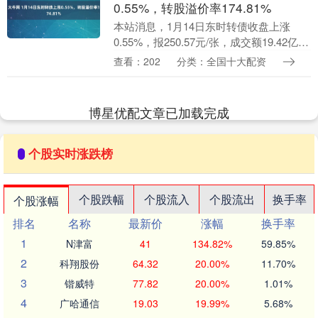
0.55%，转股溢价率174.81%
本站消息，1月14日东时转债收盘上涨
0.55%，报250.57元/张，成交额19.42亿元
火牛网，转股溢价率174.81%。 资料显
查看：202
分类：全国十大配资
示，东时转债信用级别为“CC....
博星优配文章已加载完成
个股实时涨跌榜
个股跌幅
个股流入
个股流出
换手率
个股涨幅
排名
名称
最新价
涨幅
换手率
1
N津富
41
134.82%
59.85%
2
科翔股份
64.32
20.00%
11.70%
3
锴威特
77.82
20.00%
1.01%
4
广哈通信
19.03
19.99%
5.68%