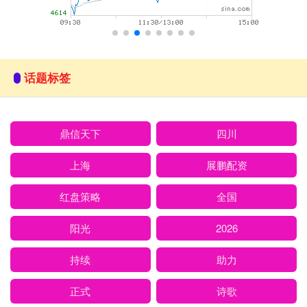
话题标签
鼎信天下
四川
上海
展鹏配资
红盘策略
全国
阳光
2026
持续
助力
正式
诗歌