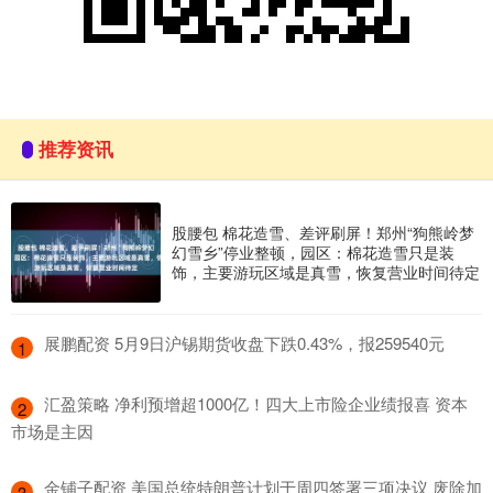
推荐资讯
股腰包 棉花造雪、差评刷屏！郑州“狗熊岭梦
幻雪乡”停业整顿，园区：棉花造雪只是装
饰，主要游玩区域是真雪，恢复营业时间待定
​展鹏配资 5月9日沪锡期货收盘下跌0.43%，报259540元
1
​汇盈策略 净利预增超1000亿！四大上市险企业绩报喜 资本
2
市场是主因
​金铺子配资 美国总统特朗普计划于周四签署三项决议 废除加
3