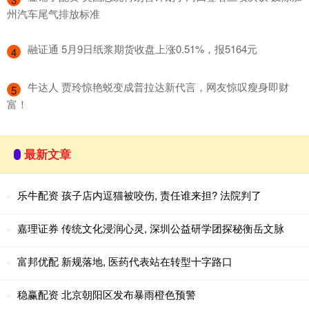
州汽车尾气排放标准
​融证通 5月9日纸浆期货收盘上涨0.51%，报5164元
4
​牛达人 贾玲惊艳蜕变成普拉达新代言，网友惊叹瘦身即财
5
富！
最新文章
乐牛配资 孩子店内逗猫被咬伤, 责任谁来担? 法院判了
嘉理证券 传统文化浸润心灵, 深圳公益研学团探秘衡岳文脉
富邦优配 新规落地, 医药代表站在转型十字路口
稳赢配资 北京朝阳区发布暴雨橙色预警