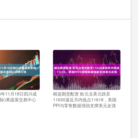
5年11月18日四川成
精选期货配资 欧元兑美元跌至
国际)果蔬菜交易中心
11630逼近月内低点11618，美国
PPI与零售数据强劲支撑美元走强