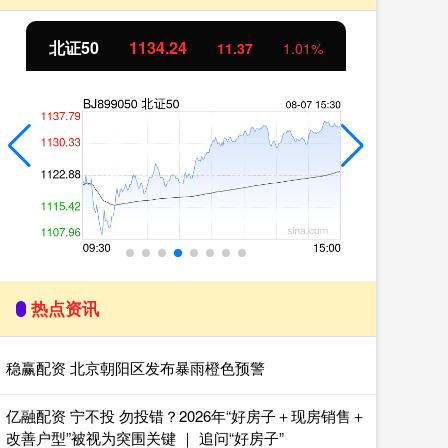
北证50
1134.24
创
11.37
1.01%
热点资讯
稳赢配资 北京朝阳区发布暴雨橙色预警
亿融配资 宁不投 勿投错？2026年“好房子＋现房销售＋
改善户型”被视为突围关键 ｜ 追问“好房子”