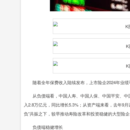
深证成指
14311.01
.68
1.02%
200.89
1
随着全年保费收入陆续发布，上市险企2024年业绩
从负债端看，中国人寿、中国人保、中国平安、中国
入2.8万亿元，同比增长5.3%；从资产端来看，去年
负”共振之下，较早推动寿险改革和投资稳健的大型险
负债端稳健增长