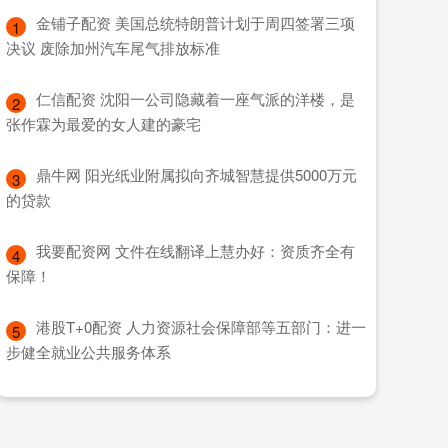
​金铺子配资 美国总统特朗普计划于周四签署三项
1
决议 废除加州汽车尾气排放标准
​仁信配资 沈阳一公司隐藏着一座气派的洋楼，是
2
张作霖为最爱的女人建的豪宅
​鼎牛网 阳光纸业附属拟向齐城智慧提供5000万元
3
的贷款
​我要配资网 文件在线翻译上慧办好：资质齐全有
4
保障！
​港股T+0配资 人力资源社会保障部等五部门：进一
5
步健全就业公共服务体系