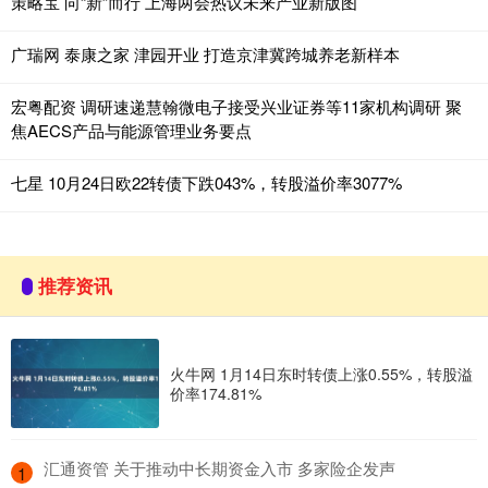
策略宝 向“新”而行 上海两会热议未来产业新版图
广瑞网 泰康之家 津园开业 打造京津冀跨城养老新样本
宏粤配资 调研速递慧翰微电子接受兴业证券等11家机构调研 聚
焦AECS产品与能源管理业务要点
七星 10月24日欧22转债下跌043%，转股溢价率3077%
推荐资讯
火牛网 1月14日东时转债上涨0.55%，转股溢
价率174.81%
​汇通资管 关于推动中长期资金入市 多家险企发声
1