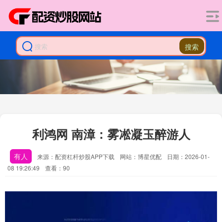
搜索
利鸿网 南漳：雾凇凝玉醉游人
有人
来源：配资杠杆炒股APP下载
网站：博星优配
日期：2026-01-
08 19:26:49
查看：90