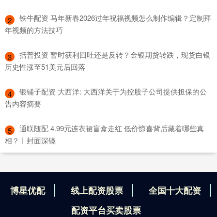
​铁牛配资 马年新春2026过年祝福视频怎么制作编辑？定制拜
2
年视频的方法技巧
​括普投资 暂时获利回吐还是反转？金银期货转跌，现货白银
3
历史性涨至51美元后回落
​银铺子配资 大西洋: 大西洋关于为控股子公司提供担保的公
4
告内容摘要
​通联随配 4.99元连衣裙盲盒走红 低价惊喜背后藏着哪些真
5
相？丨封面深镜
博星优配
线上配资股票
全国十大配资
配资平台买卖股票