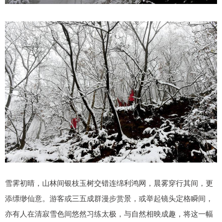
雪霁初晴，山林间银枝玉树交错连绵利鸿网，晨雾穿行其间，更
添缥缈仙意。游客或三五成群漫步赏景，或举起镜头定格瞬间，
亦有人在清寂雪色间悠然习练太极，与自然相映成趣，将这一幅