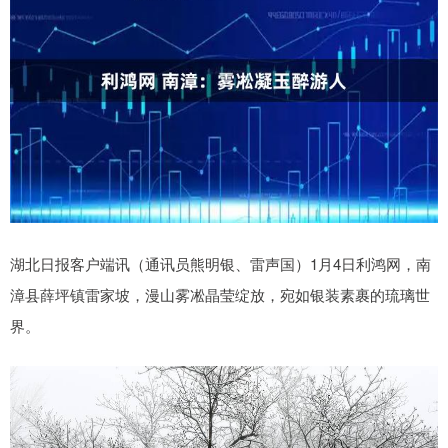
湖北日报客户端讯（通讯员熊明银、雷声国）1月4日利鸿网，南
漳县薛坪镇雷家坡，漫山雾凇晶莹绽放，宛如银装素裹的琉璃世
界。