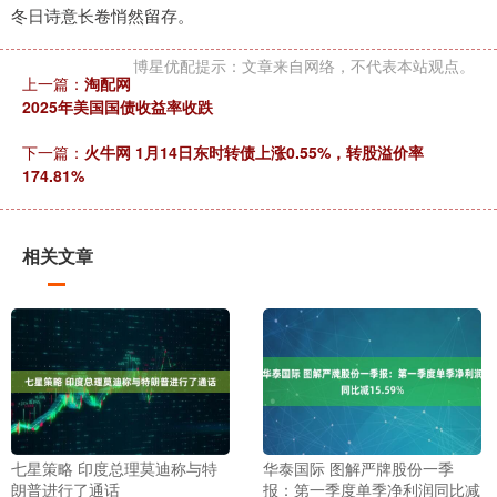
冬日诗意长卷悄然留存。
博星优配提示：文章来自网络，不代表本站观点。
上一篇：
淘配网
2025年美国国债收益率收跌
下一篇：
火牛网 1月14日东时转债上涨0.55%，转股溢价率
174.81%
相关文章
七星策略 印度总理莫迪称与特
华泰国际 图解严牌股份一季
朗普进行了通话
报：第一季度单季净利润同比减