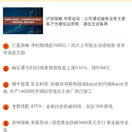
泸深策略 华星创业：公司通信服务业务主要
客户为通信运营商、通信主设备商
​汇盈策略 净利预增超1000亿！四大上市险企业绩报喜 资本
1
市场是主因
​融证通 5月9日纸浆期货收盘上涨0.51%，报5164元
2
​嗨牛股票 亚太科技: 积极布局家电领域&quot;铝代铜&quot;市
3
场, 年产14000吨空调铝管项目主体厂房已竣工
​龙辉优配 ATFX：金银比价跌破50倍，创近14年新低
4
​鼎坤策略 美股异动 | 现货黄金跌破3400美元关口 黄金板块走
5
低