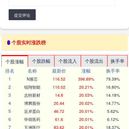
提交评论
个股实时涨跌榜
个股跌幅
个股流入
个股流出
换手率
个股涨幅
排名
名称
最新价
涨幅
换手率
1
N展芯
116.52
396.89%
79.39%
2
锐翔智能
110.02
20.21%
16.80%
3
志特新材
14.8
20.03%
14.18%
4
博腾股份
20.44
20.02%
14.77%
5
近岸蛋白
46.72
20.01%
5.62%
6
毕得医药
61.6
20.01%
6.12%
7
五洲医疗
83.62
20.01%
18.37%