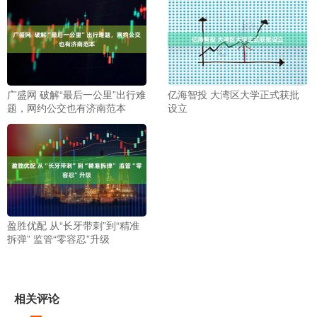
广盛网 破解“最后一公里”出行难
亿海智投 大湾区大学正式获批
题，网约公交也有济南范本
设立
盈胜优配 从“长牙带刺”到“精准
拆弹” 监管“零容忍”升级
相关评论