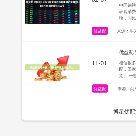
中国钢铁
表观消费
吨，同比增
优益配
来源：牛
优益配
11-01
相信很多
配，回家
觉。 一
优益配
来源：尚
博星优配
深证成指
14008.60
51
-0.09%
-135.60
-