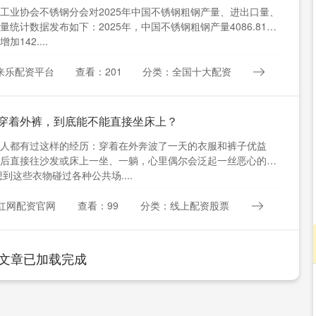
工业协会不锈钢分会对2025年中国不锈钢粗钢产量、进出口量、
量统计数据发布如下：2025年，中国不锈钢粗钢产量4086.81万
加142....
来乐配资平台
查看：201
分类：全国十大配资
 穿着外裤，到底能不能直接坐床上？
人都有过这样的经历：穿着在外奔波了一天的衣服和裤子优益
后直接往沙发或床上一坐、一躺，心里偶尔会泛起一丝恶心的感
想到这些衣物碰过各种公共场....
红网配资官网
查看：99
分类：线上配资股票
文章已加载完成
沪深300
4626.32
0.96%
-31.84
-0.68%