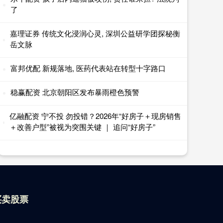
了
嘉理证券 传统文化浸润心灵, 深圳公益研学团探秘衡
岳文脉
富邦优配 新规落地, 医药代表站在转型十字路口
稳赢配资 北京朝阳区发布暴雨橙色预警
亿融配资 宁不投 勿投错？2026年“好房子＋现房销售
＋改善户型”被视为突围关键 ｜ 追问“好房子”
买卖股票