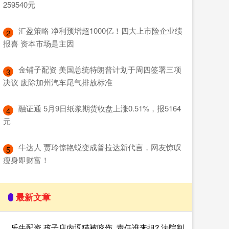
259540元
​汇盈策略 净利预增超1000亿！四大上市险企业绩
2
报喜 资本市场是主因
​金铺子配资 美国总统特朗普计划于周四签署三项
3
决议 废除加州汽车尾气排放标准
​融证通 5月9日纸浆期货收盘上涨0.51%，报5164
4
元
​牛达人 贾玲惊艳蜕变成普拉达新代言，网友惊叹
5
瘦身即财富！
最新文章
乐牛配资 孩子店内逗猫被咬伤, 责任谁来担? 法院判