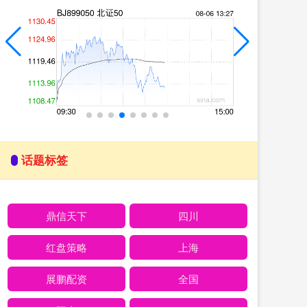
话题标签
鼎信天下
四川
红盘策略
上海
展鹏配资
全国