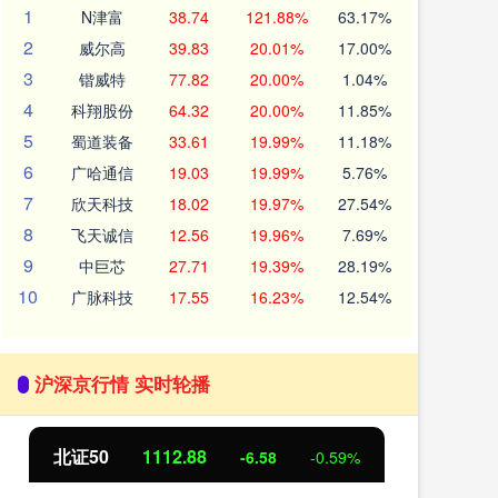
1
N津富
38.74
121.88%
63.17%
2
威尔高
39.83
20.01%
17.00%
3
锴威特
77.82
20.00%
1.04%
4
科翔股份
64.32
20.00%
11.85%
5
蜀道装备
33.61
19.99%
11.18%
6
广哈通信
19.03
19.99%
5.76%
7
欣天科技
18.02
19.97%
27.54%
8
飞天诚信
12.56
19.96%
7.69%
9
中巨芯
27.71
19.39%
28.19%
10
广脉科技
17.55
16.23%
12.54%
沪深京行情 实时轮播
北证50
1112.88
创
-6.58
-0.59%