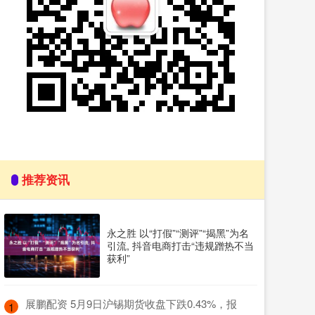
推荐资讯
永之胜 以“打假”“测评”“揭黑”为名
引流, 抖音电商打击“违规蹭热不当
获利”
​展鹏配资 5月9日沪锡期货收盘下跌0.43%，报
1