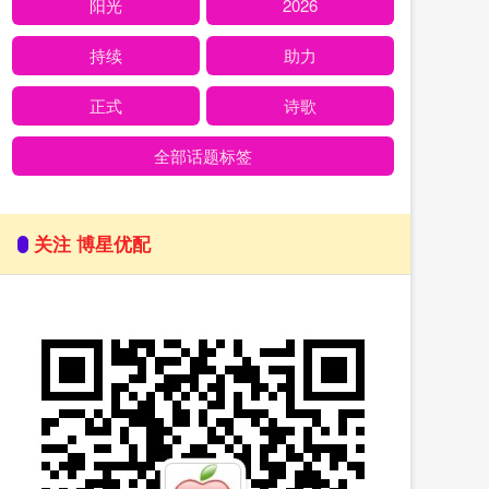
阳光
2026
持续
助力
正式
诗歌
全部话题标签
关注 博星优配