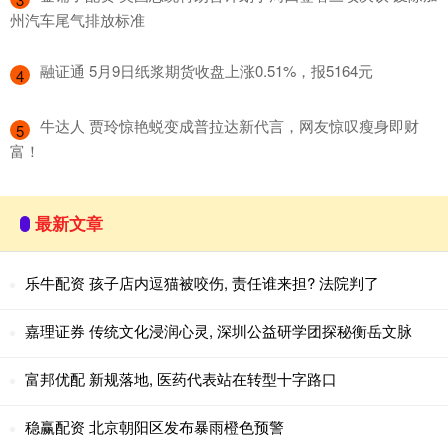
州汽车尾气排放标准
​融证通 5月9日纸浆期货收盘上涨0.51%，报5164元
4
​牛达人 贾玲惊艳蜕变成普拉达新代言，网友惊叹瘦身即财
5
富！
最新文章
乐牛配资 孩子店内逗猫被咬伤, 责任谁来担? 法院判了
嘉理证券 传统文化浸润心灵, 深圳公益研学团探秘衡岳文脉
富邦优配 新规落地, 医药代表站在转型十字路口
稳赢配资 北京朝阳区发布暴雨橙色预警