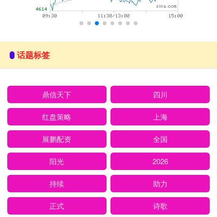
话题标签
鼎信天下
四川
红盘策略
上海
展鹏配资
全国
阳光
2026
持续
助力
正式
诗歌