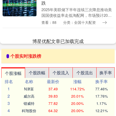
跌
2025年美联储下半年连续三次降息推动美
国国债收益率走低淘配网，市场预计2026
年将进一步降息。尽管同年4月特朗普总统
查看：88
分类：全国十大配资
宣布征收高额贸易关税引发对长期通胀和
经济压....
博星优配文章已加载完成
个股实时涨跌榜
个股跌幅
个股流入
个股流出
换手率
个股涨幅
排名
名称
最新价
涨幅
换手率
1
N津富
37.49
114.72%
77.46%
2
威尔高
39.83
20.01%
17.76%
3
锴威特
77.82
20.00%
1.17%
4
科翔股份
64.32
20.00%
12.21%