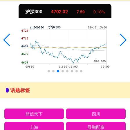
沪深300
4702.02
7.59
0.16%
话题标签
鼎信天下
四川
上海
展鹏配资