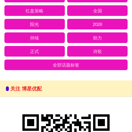
红盘策略
全国
阳光
2026
持续
助力
正式
诗歌
全部话题标签
关注 博星优配