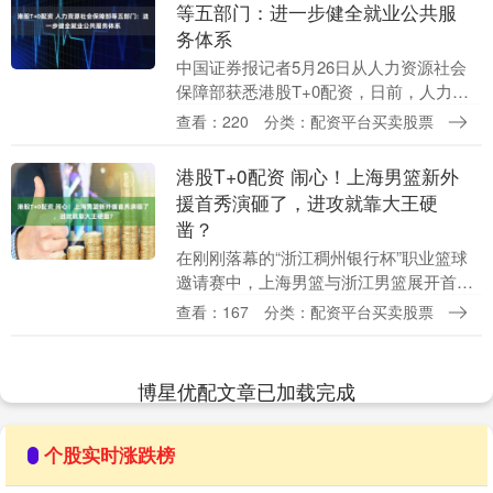
等五部门：进一步健全就业公共服
务体系
中国证券报记者5月26日从人力资源社会
保障部获悉港股T+0配资，日前，人力资
源社会保障部、中央机构编制委员会办公
查看：220
分类：配资平台买卖股票
室、国家发展改革委、民政部、财政部联
合印发《关于....
港股T+0配资 闹心！上海男篮新外
援首秀演砸了，进攻就靠大王硬
凿？
在刚刚落幕的“浙江稠州银行杯”职业篮球
邀请赛中，上海男篮与浙江男篮展开首场
交锋，最终以61比76失利。这场比赛清晰
查看：167
分类：配资平台买卖股票
地暴露了上海队的战术短板。整场较量
中，球队的进....
博星优配文章已加载完成
个股实时涨跌榜