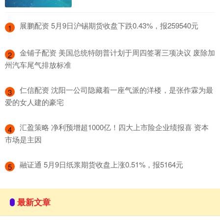
​展鹏配资 5月9日沪锡期货收盘下跌0.43%，报259540元
1
​金铺子配资 美国总统特朗普计划于周四签署三项决议 废除加
2
州汽车尾气排放标准
​仁信配资 沈阳一公司隐藏着一座气派的洋楼，是张作霖为最
3
爱的女人建的豪宅
​汇盈策略 净利预增超1000亿！四大上市险企业绩报喜 资本
4
市场是主因
​融证通 5月9日纸浆期货收盘上涨0.51%，报5164元
5
最新文章