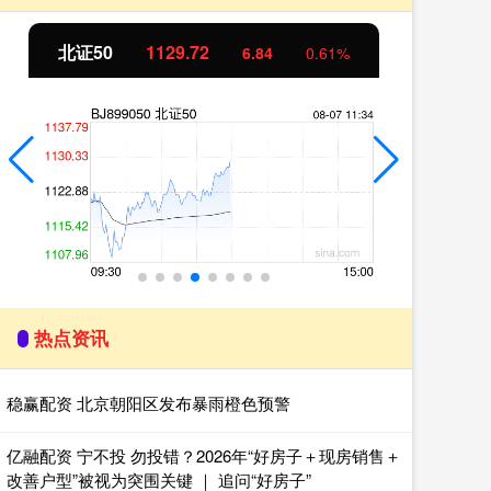
北证50
1129.72
创
6.84
0.61%
热点资讯
稳赢配资 北京朝阳区发布暴雨橙色预警
亿融配资 宁不投 勿投错？2026年“好房子＋现房销售＋
改善户型”被视为突围关键 ｜ 追问“好房子”