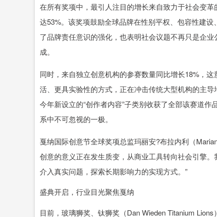
在所有奖项中，最引人注目的增长来自致力于社会变革的玻璃狮奖（G
达53%。该奖项鼓励全球品牌在性别平权、包容性建
了品牌责任意识的强化，也表明社会议题不再只是企业公
成。
同时，来自独立创意机构的参赛数量同比增长18%，
活、更具实验性的方式，正在冲击传统大型机构的主导地位。而在社交
今年新设立的“创作者内容”子类别收获了全部该赛道作
系中不可忽视的一极。
戛纳国际创意节全球奖项总监玛丽安?布拉内利（Marian 
创意的意义正在发生质变，从商业工具转向社会引擎。
介入真实问题，探索长期影响力的实现方式。”
盛典开启，行业目光聚焦戛纳
目前，玻璃狮奖、钛狮奖（Dan Wieden Titanium Li