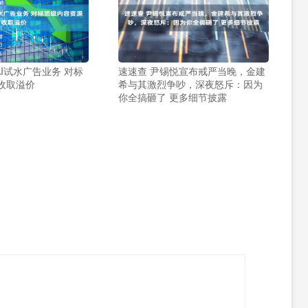
AI试水广告业务 对标
速速查 尹锡悦宣布戒严当晚，金建
收取溢价
希与其激烈争吵，深夜怒斥：因为
你全搞砸了 更多细节披露