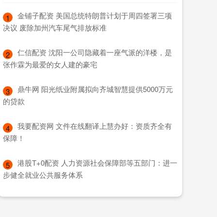
​金铺子配资 美国总统特朗普计划于周四签署三项
1
决议 废除加州汽车尾气排放标准
​仁信配资 沈阳一公司隐藏着一座气派的洋楼，是
2
张作霖为最爱的女人建的豪宅
​鼎牛网 阳光纸业附属拟向齐城智慧提供5000万元
3
的贷款
​我要配资网 文件在线翻译上慧办好：资质齐全有
4
保障！
​港股T+0配资 人力资源社会保障部等五部门：进一
5
步健全就业公共服务体系