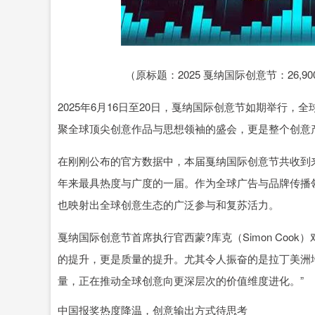
深证成指
14295.08
.16
0.49%
184.96
1
（原标题：2025 戛纳国际创意节：26
2025年6月16日至20日，戛纳国际创意节如期举行，
聚全球顶尖创意作品与思想领袖的盛会，更是整个创意
在刚刚公布的官方数据中，本届戛纳国际创意节共收到来自
年来最具热度与广度的一届。作为全球广告与品牌传播
也映射出全球创意生态的广泛参与和复苏活力。
戛纳国际创意节首席执行官西蒙?库克（Simon Coo
的提升，更是质量的提升。尤其令人振奋的是拉丁美洲
量，正在推动全球创意向更深层次的价值维度进化。”
中国报奖热度降温，创意输出方式待思考